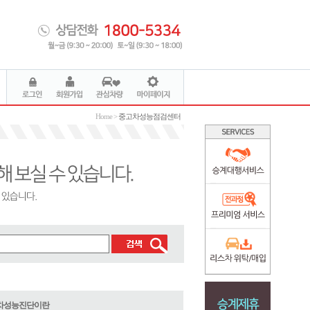
Home >
중고차성능점검센터
차성능진단이란