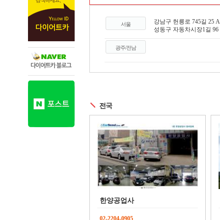
강남구 헌릉로 745길 25 A동
서울
성동구 자동차시장1길 96 
광주/전남
전국
한양공업사
02-2204-0905