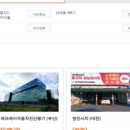
122...
신대동 448-1
대전/충남
카서울...
대구/경북
에프에이자동차진단평가 [부산]
엔진서치 [대전]
051-608-2101
1544-8021