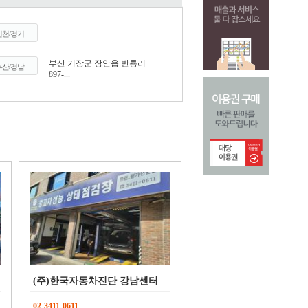
인천/경기
부산 기장군 장안읍 반룡리
부산/경남
897-...
(주)한국자동차진단 강남센터
02-3411-0611