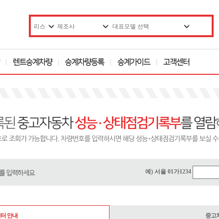
예) 서울 01가1234
터 안내
중고