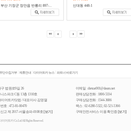
부산 기장군 장안읍 반룡리 897-...
신대동 448-1
|
|
|
 무단수집거부
제휴안내
다이어트카 뉴스
파트너 바로가기
구 법원로9길 26
이메일 : dietcar001@daum.net
스파크 C동 13층 1310호
판매상담전화 : 1800-5334
다이어트카닷컴 / 대표이사 김영열
구매상담전화 : 1544-3686
: 472-81-00470
팩스 : 02-6280-5322, 02-521-5366
고 제 2017-서울송파-0108호
[보기]
구매안전서비스 이용 확인증
[보기]
) 다이어트카 Co.Ltd All Rights Reserved.