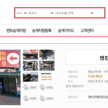
엔진
평일 09:00 ~ 18:
영업시간
1544-8021
전화번호
대전 대덕구 신탄
주소
장내 엔진서치
정비,차량진단,성
업무안내