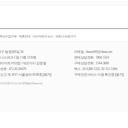
|
|
|
 무단수집거부
제휴안내
다이어트카 뉴스
파트너 바로가기
구 법원로9길 26
이메일 : dietcar001@daum.net
스파크 C동 13층 1310호
판매상담전화 : 1800-5334
다이어트카닷컴 / 대표이사 김영열
구매상담전화 : 1544-3686
: 472-81-00470
팩스 : 02-6280-5322, 02-521-5366
고 제 2017-서울송파-0108호
[보기]
구매안전서비스 이용 확인증
[보기]
) 다이어트카 Co.Ltd All Rights Reserved.