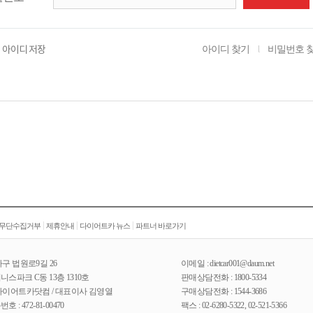
아이디 찾기
비밀번호 
아이디 저장
l
|
|
|
 무단수집거부
제휴안내
다이어트카 뉴스
파트너 바로가기
구 법원로9길 26
이메일 : dietcar001@daum.net
스파크 C동 13층 1310호
판매상담전화 : 1800-5334
다이어트카닷컴 / 대표이사 김영열
구매상담전화 : 1544-3686
: 472-81-00470
팩스 : 02-6280-5322, 02-521-5366