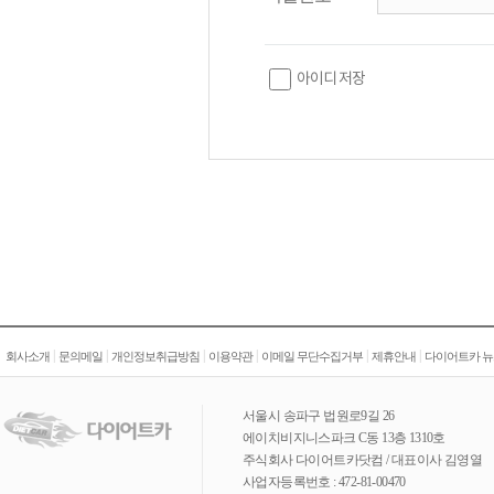
아이디 저장
|
|
|
|
|
|
회사소개
문의메일
개인정보취급방침
이용약관
이메일 무단수집거부
제휴안내
다이어트카 뉴
서울시 송파구 법원로9길 26
에이치비지니스파크 C동 13층 1310호
주식회사 다이어트카닷컴 / 대표이사 김영열
사업자등록번호 : 472-81-00470