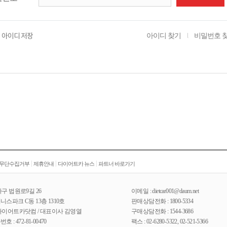
아이디 찾기
비밀번호 
아이디 저장
l
|
|
|
 무단수집거부
제휴안내
다이어트카 뉴스
파트너 바로가기
구 법원로9길 26
이메일 : dietcar001@daum.net
스파크 C동 13층 1310호
판매상담전화 : 1800-5334
다이어트카닷컴 / 대표이사 김영열
구매상담전화 : 1544-3686
: 472-81-00470
팩스 : 02-6280-5322, 02-521-5366