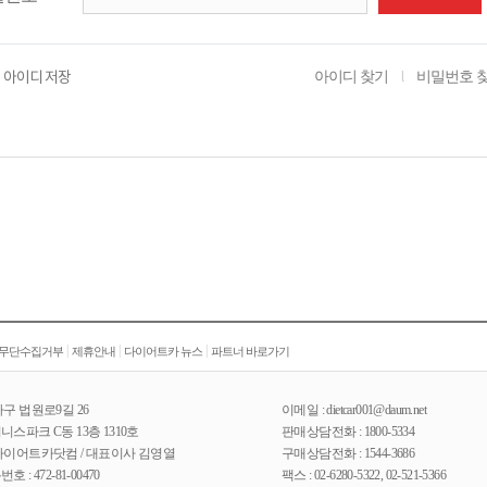
아이디 찾기
비밀번호 
아이디 저장
l
|
|
|
 무단수집거부
제휴안내
다이어트카 뉴스
파트너 바로가기
구 법원로9길 26
이메일 : dietcar001@daum.net
스파크 C동 13층 1310호
판매상담전화 : 1800-5334
다이어트카닷컴 / 대표이사 김영열
구매상담전화 : 1544-3686
: 472-81-00470
팩스 : 02-6280-5322, 02-521-5366