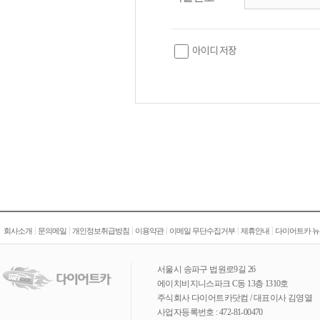
아이디 저장
|
|
|
|
|
|
회사소개
문의메일
개인정보취급방침
이용약관
이메일 무단수집거부
제휴안내
다이어트카 뉴
서울시 송파구 법원로9길 26
에이치비지니스파크 C동 13층 1310호
주식회사 다이어트카닷컴 / 대표이사 김영열
사업자등록번호 : 472-81-00470