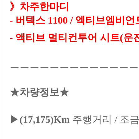
》차주한마디

- 버텍스 1100 / 엑티브엠비언
ㅡㅡㅡㅡㅡㅡㅡㅡㅡㅡㅡㅡㅡ
★차량정보★
▶
(17,175)Km
 주행거리 / 조