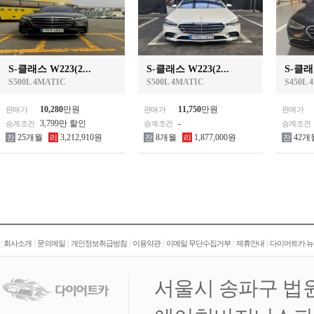
S-클래스 W223(2...
S-클래스 W223(2...
S-클래스
S500L 4MATIC
S500L 4MATIC
S450L 
10,280
만원
11,750
만원
판매가
판매가
판매가
3,799만 할인
-
승계조건
승계조건
승계조건
25개월
3,212,910원
8개월
1,877,000원
42개
잔
리
잔
리
잔
|
|
|
|
|
|
회사소개
문의메일
개인정보취급방침
이용약관
이메일 무단수집거부
제휴안내
다이어트카 뉴
서울시 송파구 법원