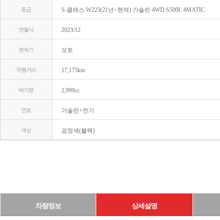
등급
S-클래스 W223(21년~현재) 가솔린 4WD S500L 4MATIC
연월식
2023/12
변속기
오토
주행거리
17,175km
배기량
2,999cc
연료
가솔린+전기
색상
검정색(블랙)
차량정보
상세설명