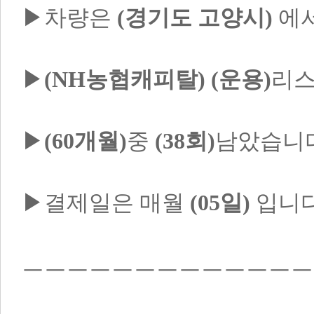
▶차량은 
(경기도 고양시)
 에
▶
(NH농협캐피탈)
(운용)
리스
▶
(60개월)
중 
(38회)
남았습니다
▶결제일은 매월 
(05일)
 입니다
ㅡㅡㅡㅡㅡㅡㅡㅡㅡㅡㅡㅡㅡ