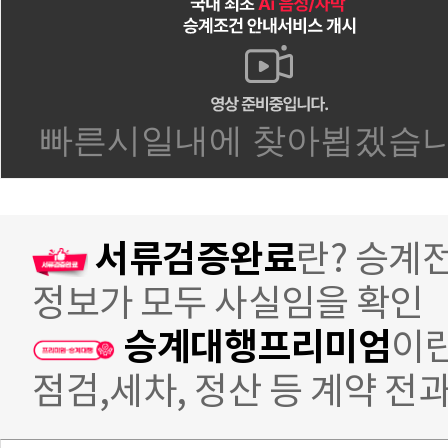
서류검증완료
란? 승계
정보가 모두 사실임을 확인
승계대행프리미엄
이란
점검,세차, 정산 등 계약 