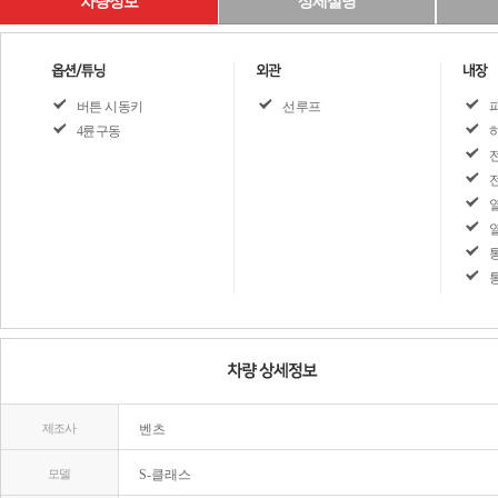
차량정보
상세설명
버튼 시동키
선루프
4륜구동
제조사
벤츠
모델
S-클래스