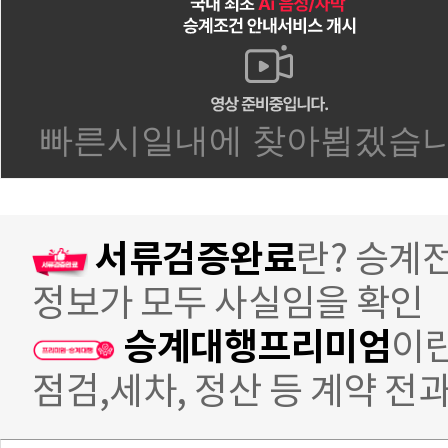
서류검증완료
란? 승계
정보가 모두 사실임을 확인
승계대행프리미엄
이란
점검,세차, 정산 등 계약 