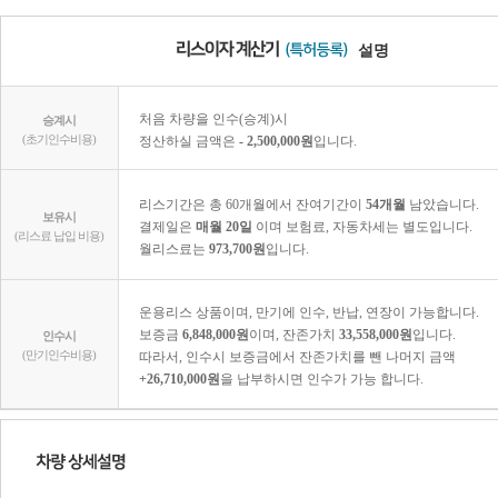
설명
처음 차량을 인수(승계)시
승계시
(초기인수비용)
정산하실 금액은
- 2,500,000원
입니다.
리스기간은 총 60개월에서 잔여기간이
54개월
남았습니다.
보유시
결제일은
매월 20일
이며 보험료, 자동차세는 별도입니다.
(리스료 납입 비용)
월리스료는
973,700원
입니다.
운용리스 상품이며, 만기에 인수, 반납, 연장이 가능합니다.
보증금
6,848,000원
이며, 잔존가치
33,558,000원
입니다.
인수시
(만기인수비용)
따라서, 인수시 보증금에서 잔존가치를 뺀 나머지 금액
+26,710,000원
을 납부하시면 인수가 가능 합니다.