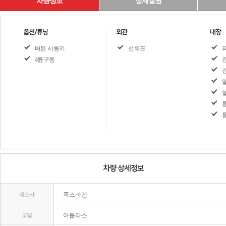
차량정보
상세설명
버튼 시동키
선루프
4륜구동
제조사
폭스바겐
모델
아틀라스