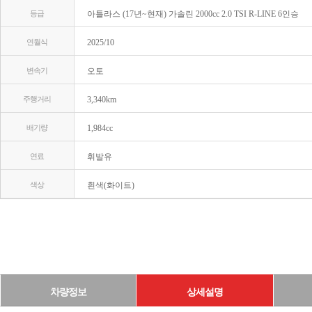
등급
아틀라스 (17년~현재) 가솔린 2000cc 2.0 TSI R-LINE 6인승
연월식
2025/10
변속기
오토
주행거리
3,340km
배기량
1,984cc
연료
휘발유
색상
흰색(화이트)
차량정보
상세설명