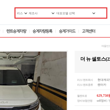
매물번
더 뉴 셀토스(22
현대캐피탈 (
리스/ 렌트회사
렌터카
리스/ 렌트종류
629,75
월렌트료
self정비 
정비/보험연령