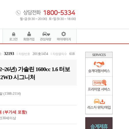
32193
201호1454
618
호
l 차량번호
l 차량클릭수
~26년) 가솔린 1600cc 1.6 터보
2WD 시그니처
1588-2114)
0원 (부가세 포함)
/ 만30세이상