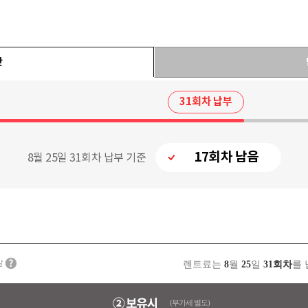
간
31회차 납부
17회차 남음
8월 25일 31회차 납부 기준
렌트료는
8
월
25
일
31회차
를
(부가세 별도)