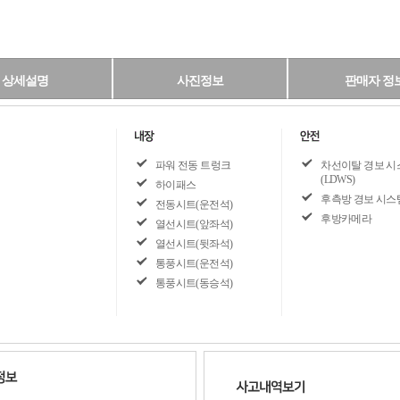
상세설명
사진정보
판매자 정
파워 전동 트렁크
차선이탈 경보 시
(LDWS)
하이패스
후측방 경보 시스
전동시트(운전석)
후방카메라
열선시트(앞좌석)
열선시트(뒷좌석)
통풍시트(운전석)
통풍시트(동승석)