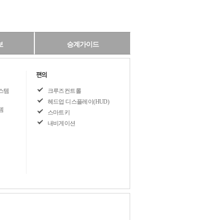
보
승계가이드
스템
크루즈컨트롤
헤드업 디스플레이(HUD)
템
스마트키
내비게이션