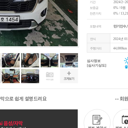
2024/2~2
기간
0% / 0원
보증금
0% / 13,2
잔존가치
만기인수,
포함내역
2024년 0
연식
44,000km
주행거리
심사정보
[심사기상도]
좋