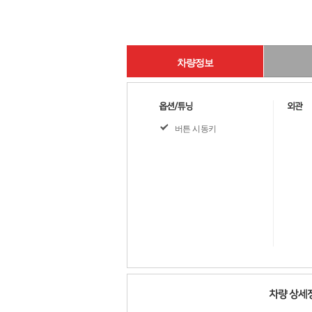
차량정보
버튼 시동키