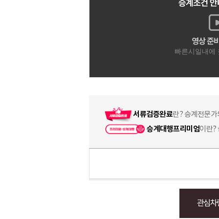
서류검증완료
란? 승계전문가
승계대행프리미엄
이란?