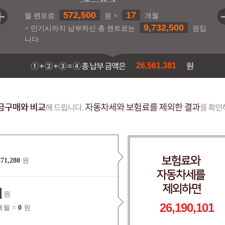
572,500
17
월 렌트료
원 ×
개월
9,732,500
= 만기시까지 납부하신 총 렌트료는
원입
니다.
26,561,381
371,280
원
원
26,190,101
월 =
0
원