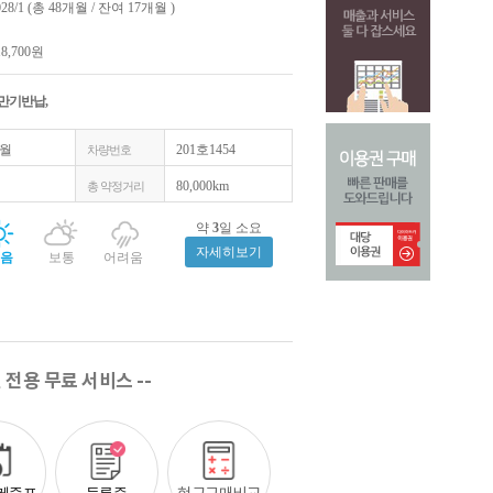
028/1 (총 48개월 / 잔여 17개월 )
18,700원
 만기반납,
1월
201호1454
차량번호
80,000km
총 약정거리
약
3
일 소요
자세히보기
음
보통
어려움