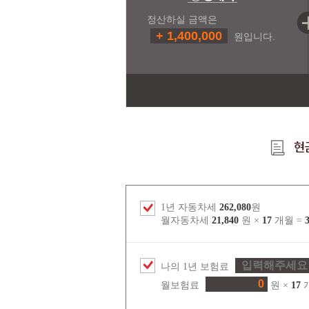
정산하실 금액은
+ 1,400,000
원입니다.
1년 자동차세
262,080
원
월자동차세
21,840
원 ×
17
개월 =
나의 1년 보험료
월보험료
원 ×
17
개