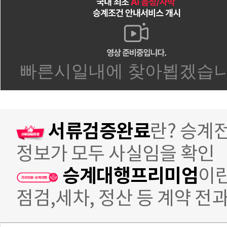
서류검증완료
란? 승계
정보가 모두 사실임을 확인
승계대행프리미엄
이란
점검,세차, 정산 등 계약 