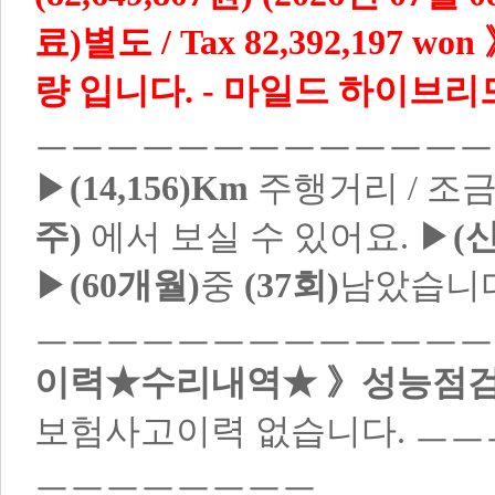
료)별도 / Tax 82,392,197 won
량 입니다.
-
마일드 하이브리드
ㅡㅡㅡㅡㅡㅡㅡㅡㅡㅡㅡㅡ
▶
(14,156)Km
주행거리 / 조
주)
에서 보실 수 있어요. ▶
(
▶
(60개월)
중
(37회)
남았습니
ㅡㅡㅡㅡㅡㅡㅡㅡㅡㅡㅡㅡ
이력★수리내역★ 》성능점검(
보험사고이력 없습니다.
ㅡㅡ
ㅡㅡㅡㅡㅡㅡㅡㅡ