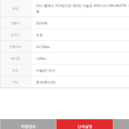
GLC-클래스 X254(23년~현재) 가솔린 4WD GLC300 4MATIC
등급
페
연월식
2024/06
변속기
오토
주행거리
14,156km
배기량
1,999cc
연료
가솔린+전기
색상
흰색(화이트)
차량정보
상세설명