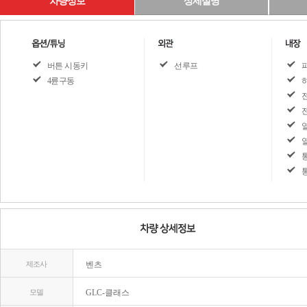
차량정보
상세설명
버튼 시동키
선루프
4륜구동
제조사
벤츠
모델
GLC-클래스