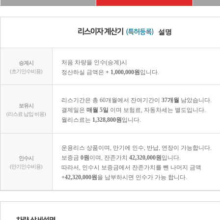
설명
처음 차량을 인수(승계)시
승계시
(초기인수비용)
정산하실 금액은
+ 1,000,000원
입니다.
리스기간은 총 60개월에서 잔여기간이
37개월
남았습니다.
보유시
결제일은
매월 5일
이며 보험료, 자동차세는 별도입니다.
(리스료 납입 비용)
월리스료는
1,328,800원
입니다.
운용리스 상품이며, 만기에 인수, 반납, 연장이 가능합니다.
보증금
0원
이며, 잔존가치
42,320,000원
입니다.
인수시
(만기인수비용)
따라서, 인수시 보증금에서 잔존가치를 뺀 나머지 금액
+42,320,000원
을 납부하시면 인수가 가능 합니다.