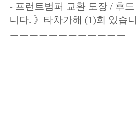
- 프런트범퍼 교환 도장 / 후
니다.
》타차가해 (1)회 있습
ㅡㅡㅡㅡㅡㅡㅡㅡㅡㅡㅡㅡ