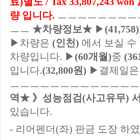
료)별도 / Tax 33,807,243 won
량 입니다.
ㅡㅡㅡㅡㅡㅡㅡㅡ
ㅡㅡ
★차량정보★
▶
(41,75
▶차량은
(인천)
에서 보실 수 
차량입니다. ▶
(60개월)
중
(3
입니다.
(32,800원)
▶결제일은
ㅡㅡㅡㅡㅡㅡㅡㅡㅡㅡㅡㅡ
역★ 》성능점검(사고유무) 
있습니다.
- 리어펜더(좌) 판금 도장 하