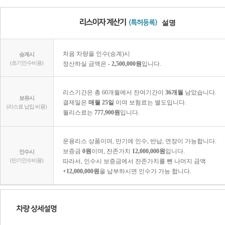
설명
처음 차량을 인수(승계)시
승계시
(초기인수비용)
정산하실 금액은
- 2,500,000원
입니다.
리스기간은 총 60개월에서 잔여기간이
36개월
남았습니다.
보유시
결제일은
매월 25일
이며 보험료는 별도입니다.
(리스료 납입 비용)
월리스료는
777,900원
입니다.
운용리스 상품이며, 만기에 인수, 반납, 연장이 가능합니다.
보증금
0원
이며, 잔존가치
12,000,000원
입니다.
인수시
(만기인수비용)
따라서, 인수시 보증금에서 잔존가치를 뺀 나머지 금액
+12,000,000원
을 납부하시면 인수가 가능 합니다.