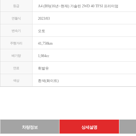
등급
A4 (B9)(16년~현재) 가솔린 2WD 40 TFSI 프리미엄
연월식
2023/03
변속기
오토
주행거리
41,758km
배기량
1,984cc
연료
휘발유
색상
흰색(화이트)
차량정보
상세설명