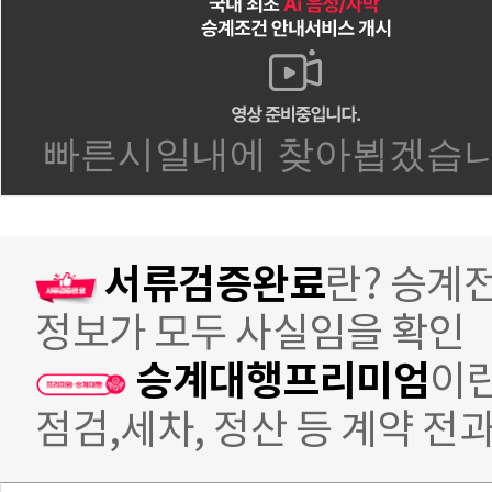
서류검증완료
란? 승계
정보가 모두 사실임을 확인
승계대행프리미엄
이란
점검,세차, 정산 등 계약 