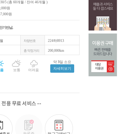
030/5 (총 60개월 / 잔여 46개월 )
0,000원
87,000원
 만기반납,
4월
224하8913
차량번호
200,000km
총 약정거리
약
3
일 소요
자세히보기
음
보통
어려움