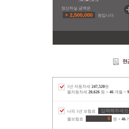
정산하실 금액은
+ 2,500,000
원입니다.
1년 자동차세
247,520
원
월자동차세
20,626
원 ×
46
개월 =
나의 1년 보험료
월보험료
원 ×
46
개