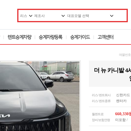
매물번
더 뉴 카니발 4세
신한카드 (1
리스/ 렌트회사
렌터카
리스/ 렌트종류
660,33
월렌트료
미포함 /
정비/보험연령