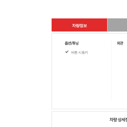
차량정보
버튼 시동키