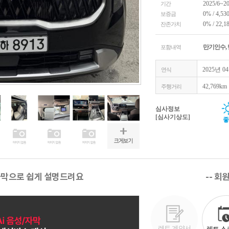
2025/6~2
기간
0% / 4,53
보증금
0% / 22,1
잔존가치
만기인수,
포함내역
2025년 0
연식
42,769km
주행거리
심사정보
[심사기상도]
좋