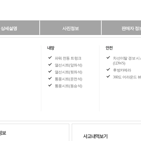
상세설명
사진정보
판매자 정
파워 전동 트렁크
차선이탈 경보 시
(LDWS)
열선시트(앞좌석)
후방카메라
열선시트(뒷좌석)
360도 어라운드 
통풍시트(운전석)
통풍시트(동승석)