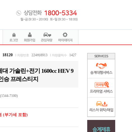
18120
224하8913
1427
호
l 차량번호
l 차량클릭수
대 가솔린+전기 1600cc HEV 9
인승 프레스티지
544-7100)
0원 (부가세 포함)