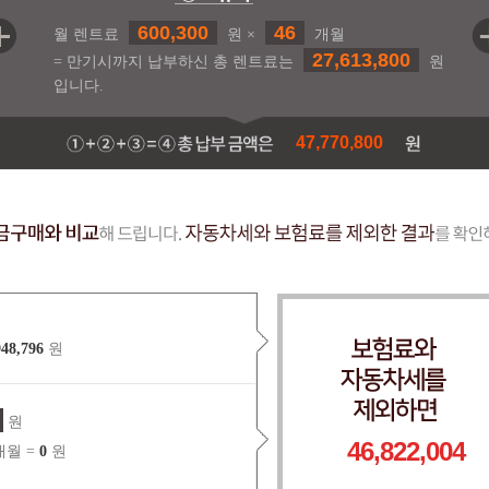
600,300
46
월 렌트료
원 ×
개월
27,613,800
= 만기시까지 납부하신 총 렌트료는
원
입니다.
47,770,800
948,796
원
원
46,822,004
월 =
0
원