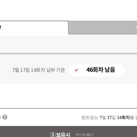
간
46회차 남음
7월 17일 14회차 납부 기준
렌트료는
7
월
17
일
14회차
를
(부가세 별도)