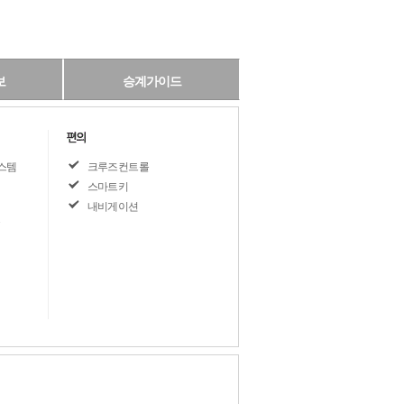
보
승계가이드
스템
크루즈컨트롤
스마트키
내비게이션
뷰