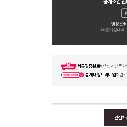
서류검증완료
란? 승계전문가
승계대행프리미엄
이란?