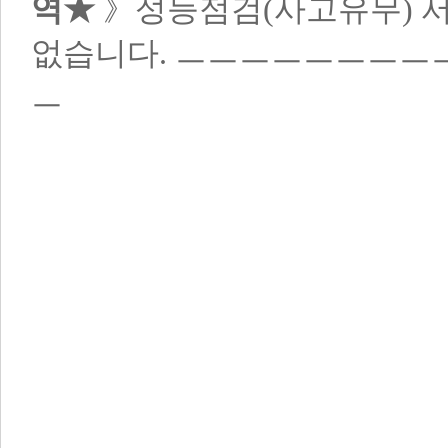
역★
》성능점검(사고유무) 
없습니다.
ㅡㅡㅡㅡㅡㅡㅡㅡ
ㅡ