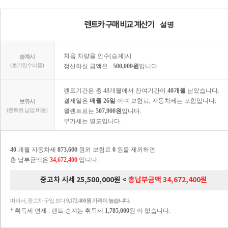
설명
처음 차량을 인수(승계)시
승계시
(초기인수비용)
정산하실 금액은
- 500,000원
입니다.
렌트기간은 총 48개월에서 잔여기간이
40개월
남았습니다.
결제일은
매월 26일
이며 보험료, 자동차세는 포함입니다.
보유시
(렌트료 납입 비용)
월렌트료는
507,900원
입니다.
부가세는 별도입니다.
40
개월 자동차세
873,600
원와 보험료
0
원을 제외하면
총 납부금액은
34,672,400
입니다.
중고차 시세 25,500,000원 <
총납부금액 34,672,400원
따라서, 중고차 구입 보다
9,172,400원 가격이 높습니다.
* 취득세 면제 : 렌트 승계는 취득세
1,785,000
원 이 없습니다.