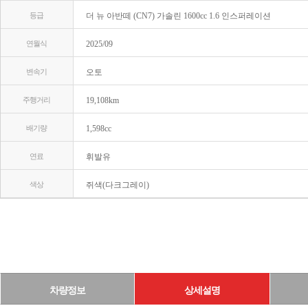
등급
더 뉴 아반떼 (CN7) 가솔린 1600cc 1.6 인스퍼레이션
연월식
2025/09
변속기
오토
주행거리
19,108km
배기량
1,598cc
연료
휘발유
색상
쥐색(다크그레이)
차량정보
상세설명