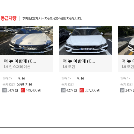
더 뉴 아반떼 (C...
더 뉴 아반떼 (C...
더 뉴 아
1.6 인스퍼레이션
1.6 모던
1.6 모던
-
만원
-
만원
판매가
판매가
판매가
50만 지원
-
승계조건
승계조건
승계조건
34개월
449,400원
42개월
337,360원
24개
잔
리
잔
리
잔