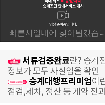
서류검증완료
란? 승계
정보가 모두 사실임을 확인
승계대행프리미엄
이란
점검,세차, 정산 등 계약 