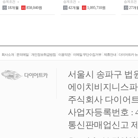
-
-
승계조건
승계조건
승계조건
18개월
858,040원
42개월
1,095,710원
27개
잔
리
잔
리
잔
|
|
|
|
|
|
회사소개
문의메일
개인정보취급방침
이용약관
이메일 무단수집거부
제휴안내
다이어트카 뉴
서울시 송파구 법원
에이치비지니스파크 
주식회사 다이어트
사업자등록번호 : 472
통신판매업신고 제 