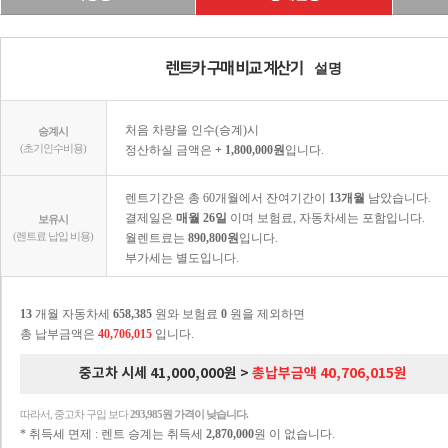
설명
처음 차량을 인수(승계)시
승계시
(초기인수비용)
정산하실 금액은
+ 1,800,000원
입니다.
렌트기간은 총 60개월에서 잔여기간이
13개월
남았습니다.
결제일은
매월 26일
이며 보험료, 자동차세는 포함입니다.
보유시
(렌트료 납입 비용)
월렌트료는
890,800원
입니다.
부가세는 별도입니다.
13
개월 자동차세
658,385
원와 보험료
0
원을 제외하면
총 납부금액은
40,706,015
입니다.
중고차 시세 41,000,000원 >
총납부금액 40,706,015원
따라서, 중고차 구입 보다
293,985원 가격이 낮습니다.
* 취득세 면제 : 렌트 승계는 취득세
2,870,000
원 이 없습니다.