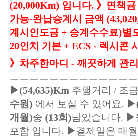
(20,000Km) 입니다.
》면책금 
가능-완납승계시 금액 (43,020,8
계시인도금 + 승계수수료)별도 / T
20인치 기본 + ECS
-
렉시콘 
》차주한마디 - 깨끗하게 관리
ㅡㅡㅡㅡㅡㅡㅡㅡㅡㅡㅡㅡ
▶(54,635)Km
주행거리 / 조
수원)
에서 보실 수 있어요.
▶
개월)
중
(13회)
남았습니다.
▶
포함 입니다.
▶
결제일은 매