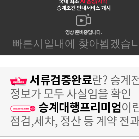
서류검증완료
란? 승계
정보가 모두 사실임을 확인
승계대행프리미엄
이란
점검,세차, 정산 등 계약 