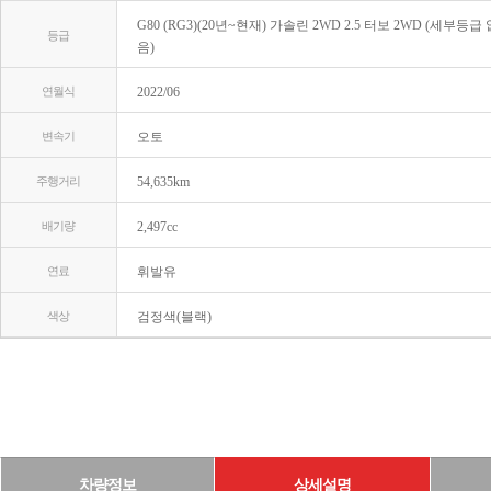
G80 (RG3)(20년~현재) 가솔린 2WD 2.5 터보 2WD (세부등급 
등급
음)
연월식
2022/06
변속기
오토
주행거리
54,635km
배기량
2,497cc
연료
휘발유
색상
검정색(블랙)
차량정보
상세설명