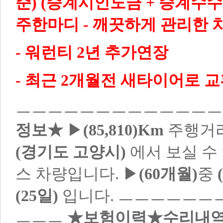
준) (승계시인도금 + 승계수수료)별도
주한마디 - 깨끗하게 관리한 
- 워런티 2년 추가연장
- 최근 2개월전 새타이어로 교환 했
ㅡㅡㅡㅡㅡㅡㅡㅡㅡㅡㅡㅡ
정보★
▶
(85,810)Km
주행거리
(경기도 고양시)
에서 보실 수 
스 차량입니다. ▶
(60개월)
중
(25일)
입니다. ㅡㅡㅡㅡㅡ
ㅡㅡㅡ
★보험이력★수리내역