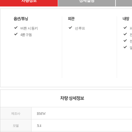
차량정보
상세설명
버튼 시동키
선루프
4륜구동
제조사
BMW
모델
X4