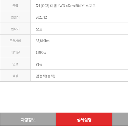
등급
X4 (G02) 디젤 4WD xDrive20d M 스포츠
연월식
2022/12
변속기
오토
주행거리
85,810km
배기량
1,995cc
연료
경유
색상
검정색(블랙)
차량정보
상세설명