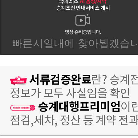
서류검증완료
란? 승계
정보가 모두 사실임을 확인
승계대행프리미엄
이란
점검,세차, 정산 등 계약 