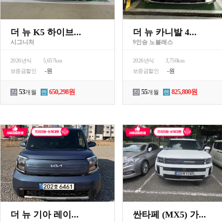
더 뉴 K5 하이브...
더 뉴 카니발 4...
시그니처
9인승 노블레스
2026년식
5,657km
2026년식
3,750km
-원
-원
보증금할인
보증금할인
53
650,298원
55
825,800원
잔
개월
렌
잔
개월
렌
더 뉴 기아 레이...
싼타페 (MX5) 가...