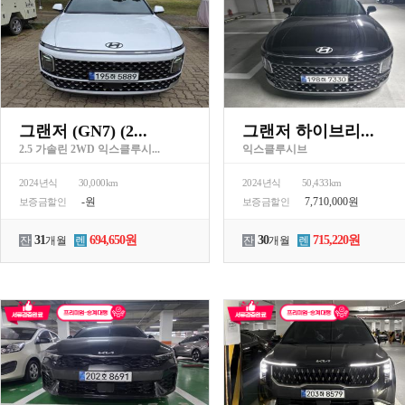
그랜저 (GN7) (2...
그랜저 하이브리...
2.5 가솔린 2WD 익스클루시...
익스클루시브
2024년식
30,000km
2024년식
50,433km
-원
7,710,000원
보증금할인
보증금할인
31
694,650원
30
715,220원
잔
개월
렌
잔
개월
렌