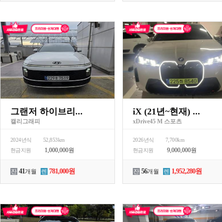
그랜저 하이브리...
iX (21년~현재) ...
캘리그래피
xDrive45 M 스포츠
2024년식
52,853km
2026년식
7,700km
1,000,000원
9,000,000원
현금지원
현금지원
41
781,000원
56
1,952,280원
잔
개월
렌
잔
개월
렌