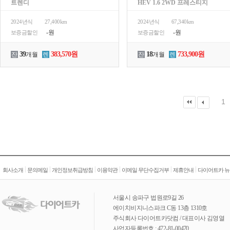
트렌디
HEV 1.6 2WD 프레스티지
2024년식
27,400km
2024년식
67,340km
-원
-원
보증금할인
보증금할인
39
383,570원
18
733,900원
잔
개월
렌
잔
개월
렌
1
|
|
|
|
|
|
회사소개
문의메일
개인정보취급방침
이용약관
이메일 무단수집거부
제휴안내
다이어트카 뉴
서울시 송파구 법원로9길 26
에이치비지니스파크 C동 13층 1310호
주식회사 다이어트카닷컴 / 대표이사 김영열
사업자등록번호 : 472-81-00470