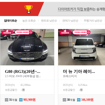
업데이트순
l
높은 조회순
l
렌트료 낮은순
l
판매가 낮은순
l
주행거리 낮은순
G80 (RG3)(20년~...
더 뉴 기아 레이...
2.5 터보 AWD (세부등급 없...
프레스티지
2024년식
42,249km
2025년식
6,254km
-원
-원
보증금할인
보증금할인
31
981,900원
38
346,100원
잔
개월
렌
잔
개월
렌