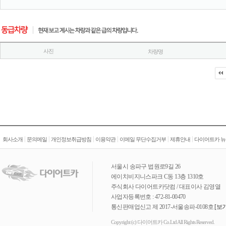
사진
차량명
|
|
|
|
|
|
회사소개
문의메일
개인정보취급방침
이용약관
이메일 무단수집거부
제휴안내
다이어트카 뉴
서울시 송파구 법원로9길 26
에이치비지니스파크 C동 13층 1310호
주식회사 다이어트카닷컴 / 대표이사 김영열
사업자등록번호 : 472-81-00470
통신판매업신고 제 2017-서울송파-0108호
[보기
Copyright (c) 다이어트카 Co.Ltd All Rights Reserved.