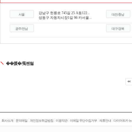
강남구 헌릉로 745길 25 A동122...
서울
대전/충남
성동구 자동차시장1길 96 카서울...
광주/전남
대구/경북
��援�/寃쎈턿
|
|
|
|
|
|
회사소개
문의메일
개인정보취급방침
이용약관
이메일 무단수집거부
제휴안내
다이어트카 뉴