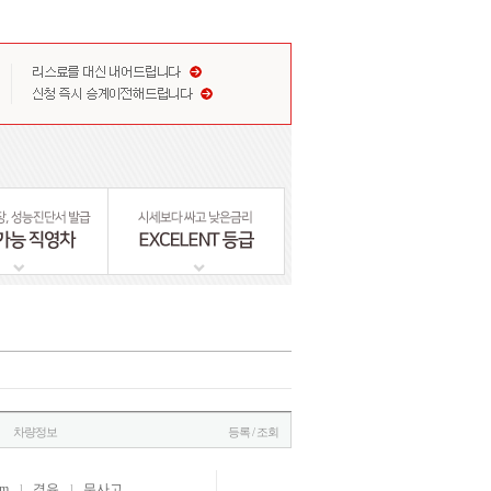
차량정보
등록 / 조회
km
경유
무사고
l
l