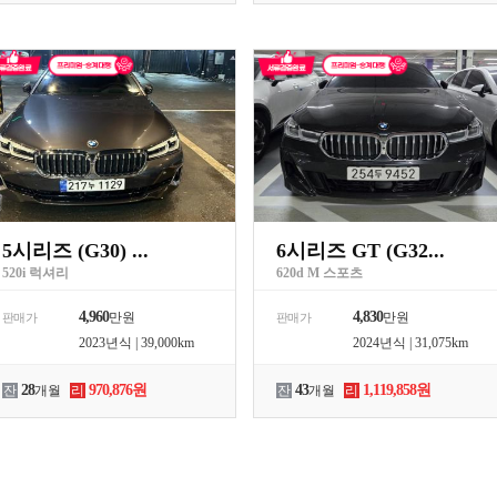
5시리즈 (G30) ...
6시리즈 GT (G32...
520i 럭셔리
620d M 스포츠
4,960
4,830
만원
만원
판매가
판매가
2023년식 | 39,000km
2024년식 | 31,075km
28
970,876원
43
1,119,858원
잔
개월
리
잔
개월
리