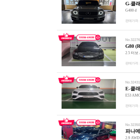
G-클래스
G400 d
판매가격 :
No.32276
G80 (R
2.5 터보
판매가격 :
No.32431
E-클래스
E53 AM
판매가격 :
No.32350
파나메라 
2.9 AWD