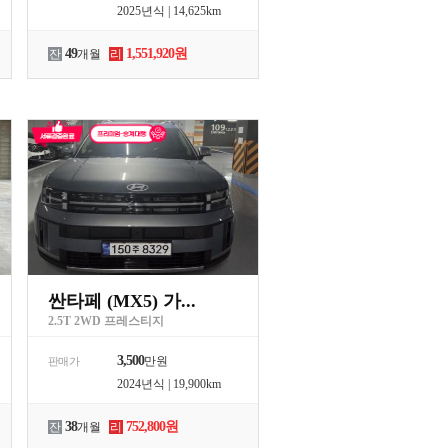
2025년식 | 14,625km
49
1,551,920원
잔
개월
리
싼타페 (MX5) 가...
2.5T 2WD 프레스티지
3,500
만원
판매가
2024년식 | 19,900km
38
752,800원
잔
개월
리