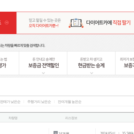
판매가 낮은순
l
주행거리 낮은순
l
잔여개월 높은순
차량명
리스정보
2024.05식
35,586
34개월
l
잔