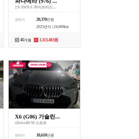
파나메라 (976) ...
2.9 AWD E-하이브리드...
20,370
만원
판매가
2025년식 | 24,000km
45
3,313,483원
잔
개월
리
X6 (G06) 가솔린...
xDrive40i M 스포츠
10,610
만원
판매가