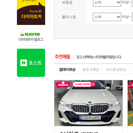
이상 ~
보증금
이상 ~
월리스료
업데이트순
l
높은 조회순
l
리스료 낮은순
l