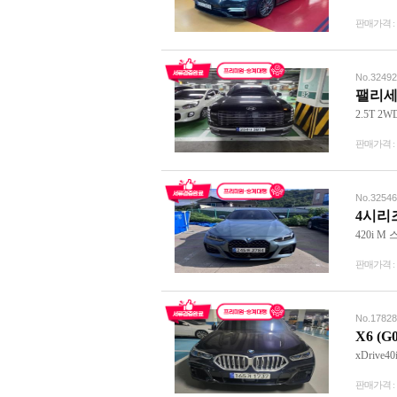
판매가격 :
No.32492
팰리세이
2.5T 2
판매가격 :
No.32546
4시리즈 
420i 
판매가격 :
No.17828
X6 (G
xDrive
판매가격 :