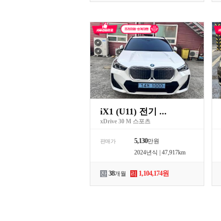
iX1 (U11) 전기 ...
xDrive 30 M 스포츠
5,130
만원
판매가
2024년식 | 47,917km
38
1,104,174원
잔
개월
리