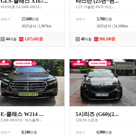
GLS-클래스 X167...
타스만 (25년~현...
마이바흐 GLS600 4MAT...
2.5T 가솔린 4WD 어드...
27,600
3,780
만원
만원
판매가
판매가
2025년식 | 1,987km
2025년식 | 24,300km
44
1,875,681원
48
968,100원
잔
개월
리
잔
개월
리
E-클래스 W214 ...
5시리즈 (G60)(2...
E300 4MATIC 익스클루...
520i M 스포츠
8,340
6,980
만원
만원
판매가
판매가