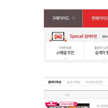
업데이트순
l
높은 조회순
l
리스료 낮은순
l
사진
No.32563