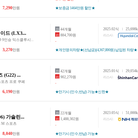
7,290
만원
★보증금 1464만원 할인★
2025.02식
25,698
44개월
l
잔
드 (LX3...
884,700원
리
리스사 :
WD 9인승 익스클루시...
-
3,270
만원
★개인명의차량★(선납금)(4,367,000원) 납입된 차량★
2025.01식
29,054
42개월
l
잔
(G22) ...
902,270원
리
리스사 :
M 스포츠 프로 쿠페
-
6,190
만원
★만기시 (인수,반납) 가능★신한★
2023.05식
51,000
22개월
l
잔
06) 가솔린...
1,488,302원
리
리스사 :
40i M 스포츠
-
8,040
만원
★만기시 (인수,반납) 가능★