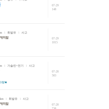
07-29
148
km
휘발유
사고
l
l
07-29
1015
km
가솔린+전기
사고
l
l
07-28
583
 차량★
7km
휘발유
사고
l
l
07-28
738