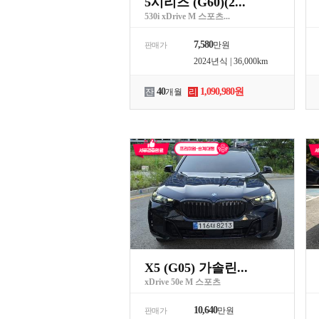
5시리즈 (G60)(2...
530i xDrive M 스포츠...
7,580
만원
판매가
2024년식 | 36,000km
40
1,090,980원
잔
개월
리
X5 (G05) 가솔린...
xDrive 50e M 스포츠
10,640
만원
판매가