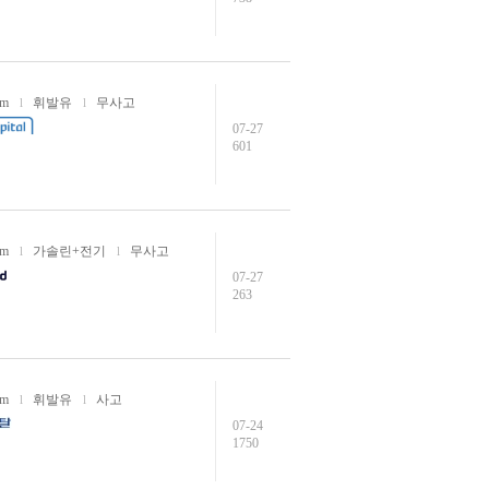
km
휘발유
무사고
l
l
07-27
601
km
가솔린+전기
무사고
l
l
07-27
263
km
휘발유
사고
l
l
07-24
1750