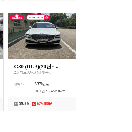
G80 (RG3)(20년~...
2.5 터보 AWD (세부등...
3,370
만원
판매가
2021년식 | 45,636km
59
679,880원
잔
개월
리