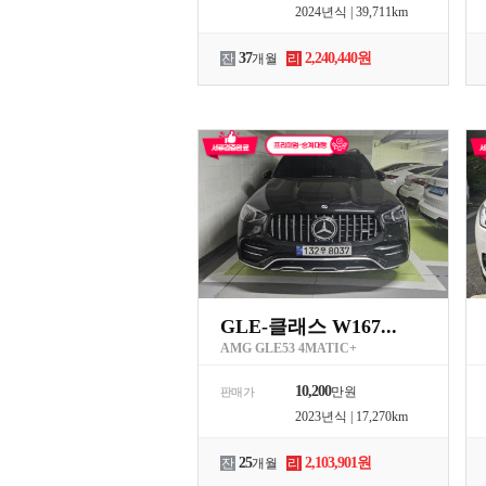
2024년식 | 39,711km
37
2,240,440원
잔
개월
리
GLE-클래스 W167...
AMG GLE53 4MATIC+
10,200
만원
판매가
2023년식 | 17,270km
25
2,103,901원
잔
개월
리