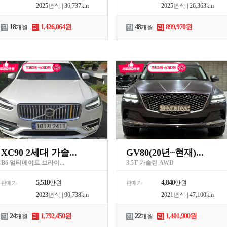
2025년식 | 36,737km
2025년식 | 26,363km
18
1,426,064원
48
899,970원
잔
개월
리
잔
개월
리
XC90 2세대 가솔...
GV80(20년~현재)...
B6 얼티메이트 브라이...
3.5T 가솔린 AWD
5,510
4,840
만원
만원
판매가
판매가
2023년식 | 90,738km
2021년식 | 47,100km
24
1,792,450원
22
1,401,900원
잔
개월
리
잔
개월
리