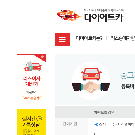
차량모델 검색
잔여기간
전체
12개월이하