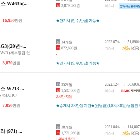
 W463b(...
2,079,632원
리
리스사 :
-
16,950
만원
★만기시 (인수,반납) 가능★
2022.07식
51,890
34개월
l
잔
G3)(20년~...
872,890원
리
리스사 :
 AWD (세부등급 없...
-
3,870
만원
★만기시 (인수,반납) 가능★
2022.12식
56,693
35개월
l
잔
 W213 ...
1,532,600원
리
리스사 :
G 4MATIC+
200만 지원
7,050
만원
★승계시 200만원 지원★(선납금)(1,000,000원) 납입된
2021.04식
114,00
38개월
l
잔
(971) ...
1,771,960원
리
리스사 :
1,464만 할인