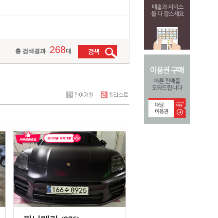
268
총 검색결과
대