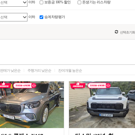
이하
보증금 100% 할인
돈생기는 리스차량
이하
승계차량평가
판매가 낮은순
l
주행거리 낮은순
l
잔여개월 높은순