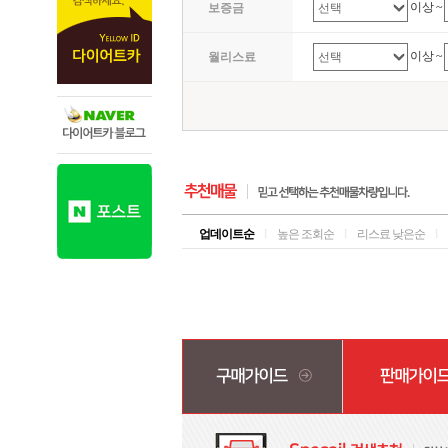
이상 ~
보증금
이상 ~
월리스료
업데이트순
l
높은 조회순
l
리스료 낮은순
l