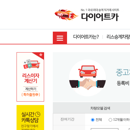
차량모델 검색
잔여기간
전체
12개월이하