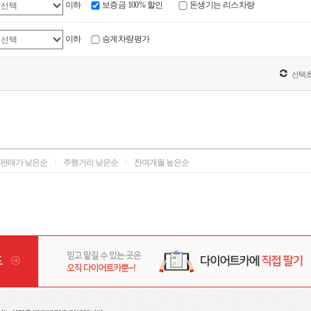
이하
보증금 100% 할인
돈생기는 리스차량
이하
승계차량평가
판매가 낮은순
l
주행거리 낮은순
l
잔여개월 높은순